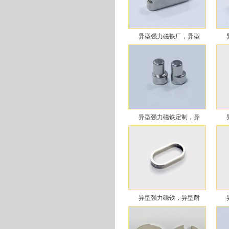
异型强力磁铁厂，异型
异型强力磁铁定制，异
异型强力磁铁，异型耐