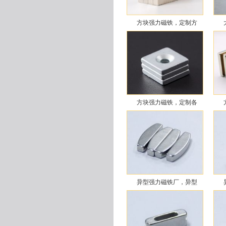
方块强力磁铁，定制方
方块强力磁铁，定制各
异型强力磁铁厂，异型