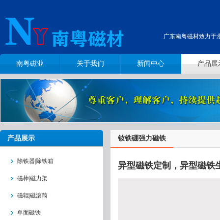
广东南粤磁材致力于永
南粤磁业
关于我们
新闻中心
产品展
产品展示
钕铁硼强力磁铁
除铁器|除铁箱
异型磁铁定制，异型磁铁
磁棒|磁力架
磁辊|磁滚筒
单面磁铁