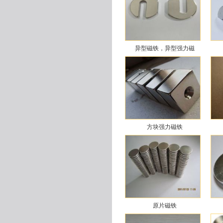
异型磁铁，异型强力磁
方块强力磁铁
原片磁铁