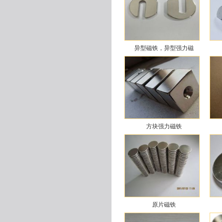
异型磁铁，异型强力磁
方块强力磁铁
原片磁铁