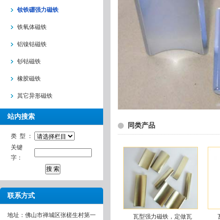
钕铁硼强力磁铁
铁氧体磁铁
铝镍钴磁铁
钐钴磁铁
橡胶磁铁
其它异形磁铁
站内搜索
同类产品
类 型 ：
关键
字：
联系方式
地址：佛山市禅城区张槎生村第一
瓦型强力磁铁，定做瓦