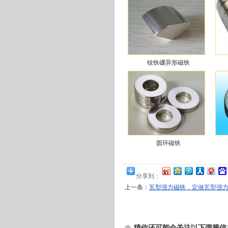
钕铁硼异形磁铁
圆环磁铁
分享到：
上一条：
瓦型强力磁铁，定做瓦型强
猜你还可能会关注以下弹簧信