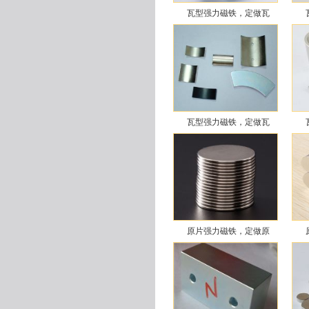
瓦型强力磁铁，定做瓦
瓦型强力磁铁，定做瓦
原片强力磁铁，定做原