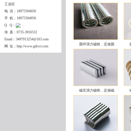
工业区
电 话：18975594950
手 机：18975594950
Q Q：
传 真：0735-3916532
Email：3497913254@163.com
圆环强力磁铁，定做圆
网 址：http://www.gdrcct.com
磁瓦强力磁铁，定做磁