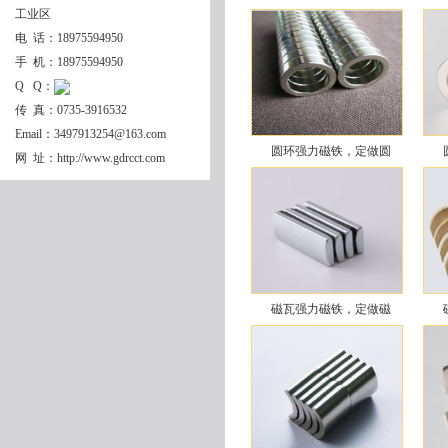
工业区
电 话：18975594950
手 机：18975594950
Q Q：
传 真：0735-3916532
Email：3497913254@163.com
圆环强力磁铁，定做圆
网 址：http://www.gdrcct.com
磁瓦强力磁铁，定做磁