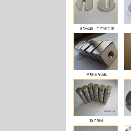
异型磁铁，异型强力磁
方块强力磁铁
原片磁铁