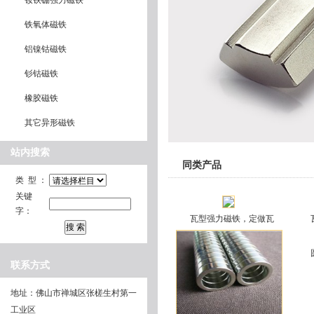
钕铁硼强力磁铁
铁氧体磁铁
铝镍钴磁铁
钐钴磁铁
橡胶磁铁
其它异形磁铁
站内搜索
同类产品
类 型 ：
关键
字：
瓦型强力磁铁，定做瓦
联系方式
地址：佛山市禅城区张槎生村第一
工业区