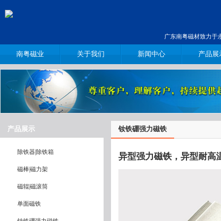
广东南粤磁材致力于永
南粤磁业
关于我们
新闻中心
产品展
产品展示
钕铁硼强力磁铁
除铁器|除铁箱
异型强力磁铁，异型耐高
磁棒|磁力架
磁辊|磁滚筒
单面磁铁