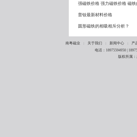
强磁铁价格 强力磁铁价格 磁铁
普钕最新材料价格
圆形磁铁的相吸相斥分析？
南粤磁业
关于我们
新闻中心
产
|
|
|
电话：18975594950 | 18975
版权所属：