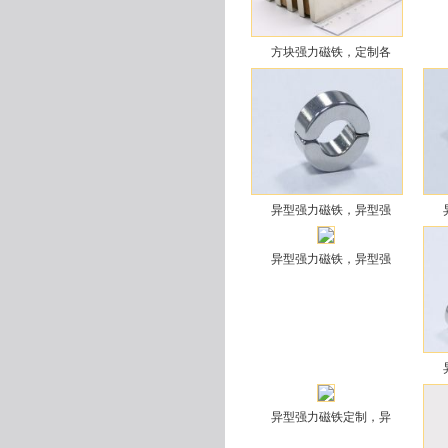
方块强力磁铁，定制各
异型强力磁铁，异型强
异型强力磁铁，异型强
异型强力磁铁定制，异