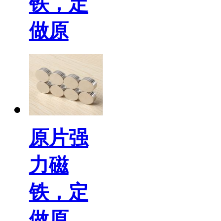
铁，定
做原
原片强
力磁
铁，定
做原