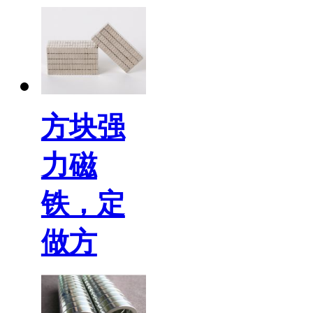
方块强
力磁
铁，定
做方