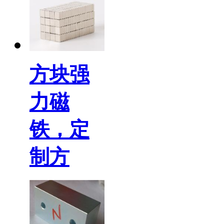
方块强
力磁
铁，定
制方