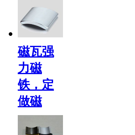
磁瓦强
力磁
铁，定
做磁