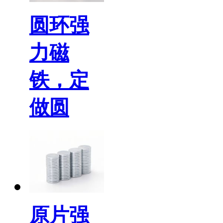
圆环强
力磁
铁，定
做圆
原片强