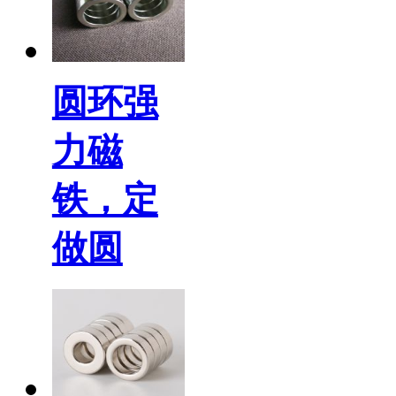
圆环强
力磁
铁，定
做圆