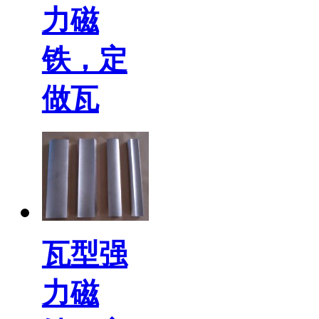
力磁
铁，定
做瓦
瓦型强
力磁