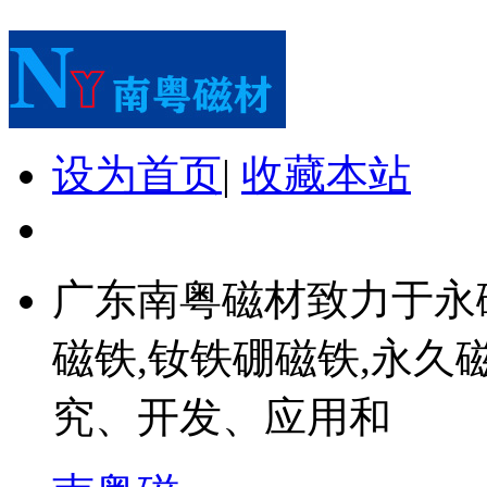
设为首页
|
收藏本站
广东南粤磁材致力于永磁
磁铁,钕铁硼磁铁,永久
究、开发、应用和