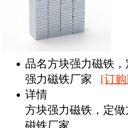
品名
方块强力磁铁，
强力磁铁厂家
[订
详情
方块强力磁铁，定做
磁铁厂家