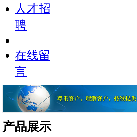
人才招
聘
在线留
言
产品展示