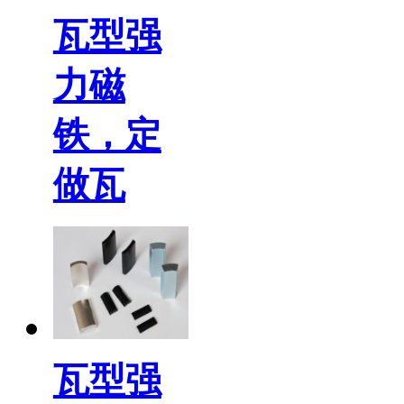
瓦型强
力磁
铁，定
做瓦
瓦型强